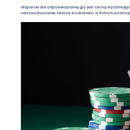
Wsparcie dla odpowiedzialnej gry jest cechą wyróżniającą
samowykluczenie, tworzą środowisko, w którym potencjal