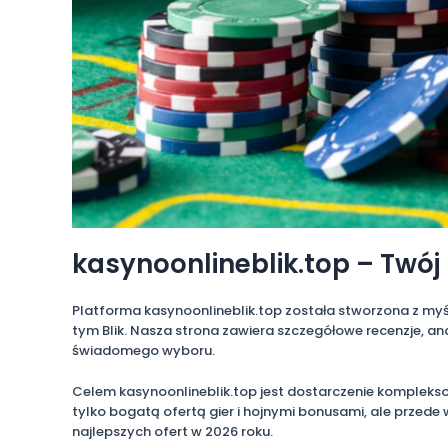
kasynoonlineblik.top – Twój
Platforma kasynoonlineblik.top została stworzona z myś
tym Blik. Nasza strona zawiera szczegółowe recenzje, a
świadomego wyboru.
Celem kasynoonlineblik.top jest dostarczenie kompleksowy
tylko bogatą ofertą gier i hojnymi bonusami, ale przed
najlepszych ofert w 2026 roku.