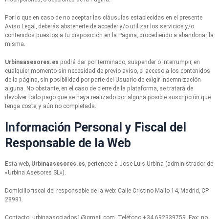
Por lo que en caso de no aceptar las cláusulas establecidas en el presente
Aviso Legal, deberás abstenerte de acceder y/o utilizar los servicios y/o
contenidos puestos a tu disposición en la Página, procediendo a abandonar la
misma.
Urbinaasesores.es
podrá dar por terminado, suspender o interrumpir, en
cualquier momento sin necesidad de previo aviso, el acceso a los contenidos
de la página, sin posibilidad por parte del Usuario de exigir indemnización
alguna. No obstante, en el caso de cierre de la plataforma, se tratará de
devolver todo pago que se haya realizado por alguna posible suscripción que
tenga coste, y aún no completada.
Información Personal y Fiscal del
Responsable de la Web
Esta web,
Urbinaasesores.es
, pertenece a Jose Luis Urbina (administrador de
«Urbina Asesores SL»).
Domicilio fiscal del responsable de la web: Calle Cristino Mallo 14, Madrid, CP
28981.
Contacto: urbinaasociados1@gmail.com. Teléfono:+34 692339759. Fax: no