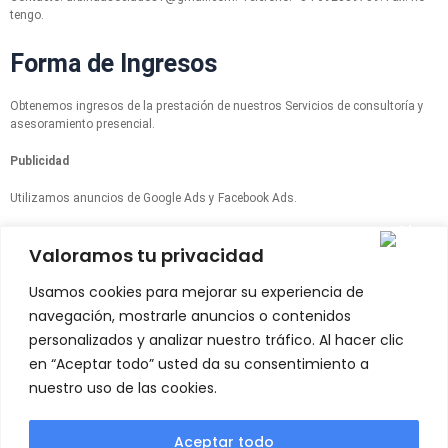
tengo.
Forma de Ingresos
Obtenemos ingresos de la prestación de nuestros Servicios de consultoría y
asesoramiento presencial.
Publicidad
Utilizamos anuncios de Google Ads y Facebook Ads.
Venta de Servicios
Valoramos tu privacidad
En nuestro sitio se pueden contratar ciertos servicios o iniciar un acuerdo
Usamos cookies para mejorar su experiencia de
comercial vía correo electrónico.
navegación, mostrarle anuncios o contenidos
Última actualización de este documento: 14 de Septiembre del 2023.
personalizados y analizar nuestro tráfico. Al hacer clic
en “Aceptar todo” usted da su consentimiento a
nuestro uso de las cookies.
Aceptar todo