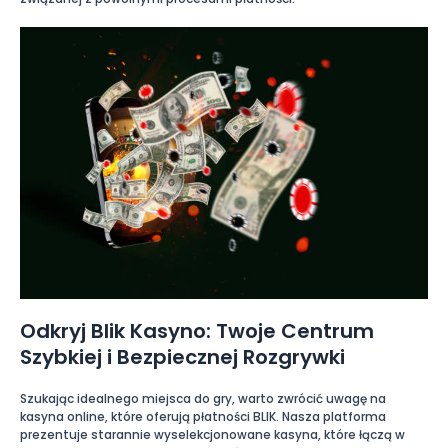
Odkryj Blik Kasyno: Twoje Centrum
Szybkiej i Bezpiecznej Rozgrywki
Szukając idealnego miejsca do gry, warto zwrócić uwagę na
kasyna online, które oferują płatności BLIK. Nasza platforma
prezentuje starannie wyselekcjonowane kasyna, które łączą w