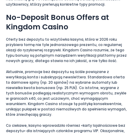
użytkownicy, którzy preferują konkretne typy promocji.
No-Deposit Bonus Offers at
Kingdom Casino
Oferty bez depozytu to wizytówka kasyna, która w 2026 roku
przybiera formę nie tyle jednorazowego prezentu, co regularnej
okazji do ryzykownej rozgrywki. Kingdom Casino rozumie, że tego
typu bonusy są potężnym narzędziem weryfikacji platformy przez
nowych graczy, dlatego stawia na ich jakość, a nie tylko ilość.
Aktualnie, promocje bez depozytu są ściśle powiązane z
weryfikacją konta i subskrypcją newslettera. Standardowa oferta
to darmowe spiny (np. 20 spinów) na wybrane automaty lub
niewielka kwota bonusowa (np. 25 PLN). Co istotne, wygrane z
tych bonusów podlegają realistycznym wymogom obrotu, zwykle
w granicach x40, co jest uczciwym, choć wymagającym
warunkiem. Kingdom Casino stosuje tę politykę konsekwentnie,
unikając pułapek w postaci niemożliwych do spełnienia wymagań,
które zniechęcają graczy.
Co ciekawe, kasyno wprowadziło również «karty lojalnościowe bez
depozytu» dla istniejących członków programu VIP. Okazjonalnie,