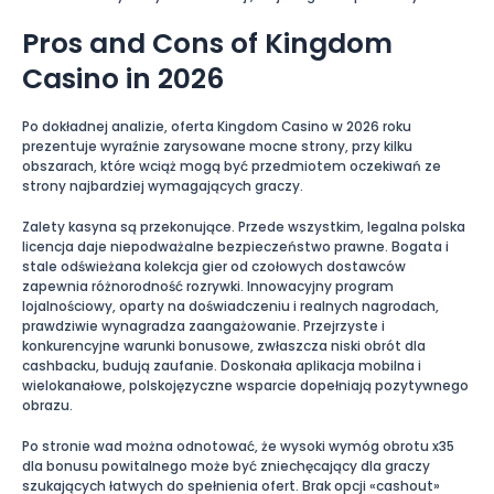
Pros and Cons of Kingdom
Casino in 2026
Po dokładnej analizie, oferta Kingdom Casino w 2026 roku
prezentuje wyraźnie zarysowane mocne strony, przy kilku
obszarach, które wciąż mogą być przedmiotem oczekiwań ze
strony najbardziej wymagających graczy.
Zalety kasyna są przekonujące. Przede wszystkim, legalna polska
licencja daje niepodważalne bezpieczeństwo prawne. Bogata i
stale odświeżana kolekcja gier od czołowych dostawców
zapewnia różnorodność rozrywki. Innowacyjny program
lojalnościowy, oparty na doświadczeniu i realnych nagrodach,
prawdziwie wynagradza zaangażowanie. Przejrzyste i
konkurencyjne warunki bonusowe, zwłaszcza niski obrót dla
cashbacku, budują zaufanie. Doskonała aplikacja mobilna i
wielokanałowe, polskojęzyczne wsparcie dopełniają pozytywnego
obrazu.
Po stronie wad można odnotować, że wysoki wymóg obrotu x35
dla bonusu powitalnego może być zniechęcający dla graczy
szukających łatwych do spełnienia ofert. Brak opcji «cashout»