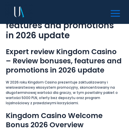
Expert review Kingdom
Ir
Main
al
Casino – Review bonuses,
Menu
contenido
features and promotions
in 2026 update
pay by mobile slots
paypal casino not on gamstop
best credit card casino
instant
best crypto casinos
fast payout casino uk
Expert review Kingdom Casino
fast withdrawal casino
best pay n play casinos
withdrawal casino canada
bitcoin casino
online casino bitcoin
skrill
– Review bonuses, features and
casino bonus
non gamstop uk casino
paysafecard casino online
promotions in 2026 update
W 2026 roku Kingdom Casino prezentuje zaktualizowany i
wielowarstwowy ekosystem promocyjny, skoncentrowany na
długoterminowej wartości dla graczy, w tym powitalny pakiet o
wartości 5000 PLN, oferty bez depozytu oraz program
lojalnościowy z prawdziwymi korzyściami.
Kingdom Casino Welcome
Bonus 2026 Overview