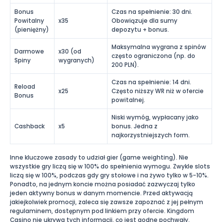
Bonus
Czas na spełnienie: 30 dni.
Powitalny
x35
Obowiązuje dla sumy
(pieniężny)
depozytu + bonus.
Maksymalna wygrana z spinów
Darmowe
x30 (od
często ograniczona (np. do
Spiny
wygranych)
200 PLN).
Czas na spełnienie: 14 dni.
Reload
x25
Często niższy WR niż w ofercie
Bonus
powitalnej.
Niski wymóg, wypłacany jako
Cashback
x5
bonus. Jedna z
najkorzystniejszych form.
Inne kluczowe zasady to udział gier (game weighting). Nie
wszystkie gry liczą się w 100% do spełnienia wymogu. Zwykle slots
liczą się w 100%, podczas gdy gry stołowe i na żywo tylko w 5-10%.
Ponadto, na jednym koncie można posiadać zazwyczaj tylko
jeden aktywny bonus w danym momencie. Przed aktywacją
jakiejkolwiek promocji, zaleca się zawsze zapoznać z jej pełnym
regulaminem, dostępnym pod linkiem przy ofercie. Kingdom
Casino nie ukrywa tych informacji, co jest godne pochwały.