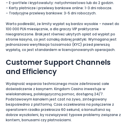
– E-portfele i kryptowaluty: natychmiastowo lub do 2 godzin.
– Karty płatnicze i przelewy bankowe online: 1-3 dni robocze.
– Tradycyjne przelewy bankowe: 3-5 dni roboczych.
Warto podkreślić, że limity wypłat są bardzo wysokie – nawet do
100 000 PLN miesięcznie, a dla graczy VIP praktycznie
nieograniczone. Brak jest również ukrytych opłat od wypłat po
stronie kasyna, co jest oznaką dobrej praktyki. Wymagana jest
jednorazowa weryfikacja tożsamości (KYC) przed pierwszą
wypłatą, co jest standardem w licencjonowanych operacjach.
Customer Support Channels
and Efficiency
Wydajność wsparcia technicznego może zdefiniować całe
doświadczenie z kasynem. Kingdom Casino inwestuje w
wielokanałową, polskojęzyczną pomoc, dostępną 24/7.
Podstawowym kanałem jest czat na żywo, zintegrowany
bezpośrednio z platformą. Czas oczekiwania na połączenie z
operatorem rzadko przekracza 60 sekund, a konsultanci są
dobrze wyszkoleni, by rozwiązywać typowe problemy związane z
kontem, bonusami czy płatnościami.