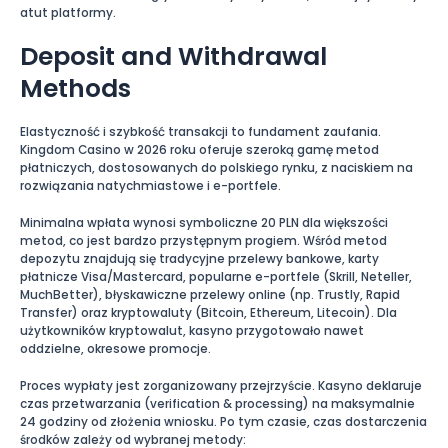
atut platformy.
Deposit and Withdrawal
Methods
Elastyczność i szybkość transakcji to fundament zaufania.
Kingdom Casino w 2026 roku oferuje szeroką gamę metod
płatniczych, dostosowanych do polskiego rynku, z naciskiem na
rozwiązania natychmiastowe i e-portfele.
Minimalna wpłata wynosi symboliczne 20 PLN dla większości
metod, co jest bardzo przystępnym progiem. Wśród metod
depozytu znajdują się tradycyjne przelewy bankowe, karty
płatnicze Visa/Mastercard, popularne e-portfele (Skrill, Neteller,
MuchBetter), błyskawiczne przelewy online (np. Trustly, Rapid
Transfer) oraz kryptowaluty (Bitcoin, Ethereum, Litecoin). Dla
użytkowników kryptowalut, kasyno przygotowało nawet
oddzielne, okresowe promocje.
Proces wypłaty jest zorganizowany przejrzyście. Kasyno deklaruje
czas przetwarzania (verification & processing) na maksymalnie
24 godziny od złożenia wniosku. Po tym czasie, czas dostarczenia
środków zależy od wybranej metody: