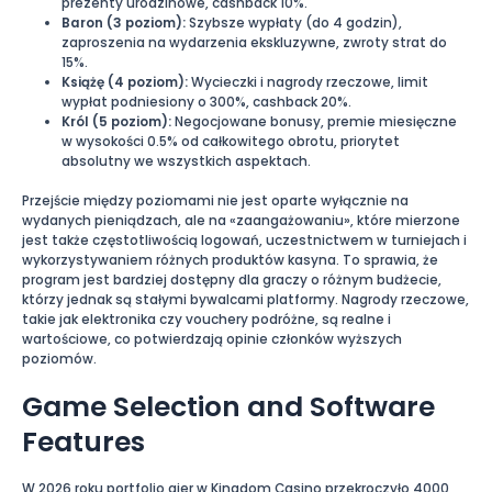
prezenty urodzinowe, cashback 10%.
Baron (3 poziom):
Szybsze wypłaty (do 4 godzin),
zaproszenia na wydarzenia ekskluzywne, zwroty strat do
15%.
Książę (4 poziom):
Wycieczki i nagrody rzeczowe, limit
wypłat podniesiony o 300%, cashback 20%.
Król (5 poziom):
Negocjowane bonusy, premie miesięczne
w wysokości 0.5% od całkowitego obrotu, priorytet
absolutny we wszystkich aspektach.
Przejście między poziomami nie jest oparte wyłącznie na
wydanych pieniądzach, ale na «zaangażowaniu», które mierzone
jest także częstotliwością logowań, uczestnictwem w turniejach i
wykorzystywaniem różnych produktów kasyna. To sprawia, że
program jest bardziej dostępny dla graczy o różnym budżecie,
którzy jednak są stałymi bywalcami platformy. Nagrody rzeczowe,
takie jak elektronika czy vouchery podróżne, są realne i
wartościowe, co potwierdzają opinie członków wyższych
poziomów.
Game Selection and Software
Features
W 2026 roku portfolio gier w Kingdom Casino przekroczyło 4000