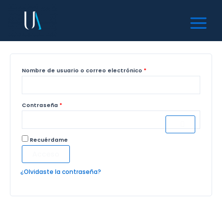
Mi cuenta
Ir
Obligatorio
Obligatorio
Main
al
Menu
contenido
Acceder
Nombre de usuario o correo electrónico
*
Contraseña
*
Recuérdame
Acceso
¿Olvidaste la contraseña?