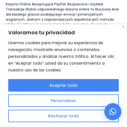
wygrane
Kasyna Online Akceptujące PayPal: Bezpieczne i Szybkie
Transakcje Wybór odpowiedniego kasyna online to kluczowy krok
dla każdego gracza szukającego emocji i potencjalnych
wygranych. Jednym z najważniejszych aspektów jest metoda
płatności, która powinna być nie tylko wygodna, ale przede
wszystkim bezpieczna. System PayPal zyskał ogromną
Valoramos tu privacidad
popularność wśród graczy ze względu na swoje zaawansowane
mechanizmy ochrony transakcji …
Usamos cookies para mejorar su experiencia de
navegación, mostrarle anuncios o contenidos
Leer más »
personalizados y analizar nuestro tráfico. Al hacer clic
en “Aceptar todo” usted da su consentimiento a
nuestro uso de las cookies.
Aceptar todo
Política de privacidad
Aviso Legal
Política de Cookies
Personalizar
Copyright © 2026 | Urbina Asesores
Rechazar todo