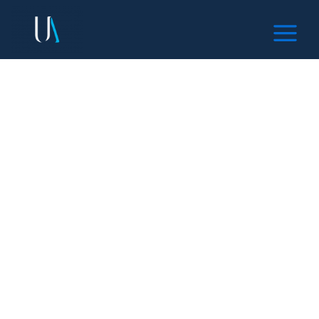
Test
Ir
Main
al
Menu
contenido
fast withdrawal casino uk real money
paypal uk casino
manatomb_test
pay n play casino sites
top bitcoin casinos
paypal casino not on gamstop
best credit card casino
instant
withdrawal casino canada
bitcoin casino
online casino bitcoin
skrill
casino bonus
non gamstop uk casino
paysafecard casino online