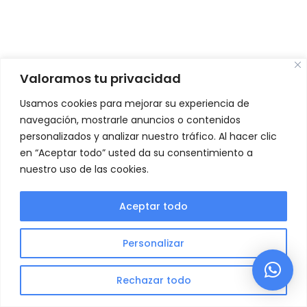
Valoramos tu privacidad
Usamos cookies para mejorar su experiencia de
navegación, mostrarle anuncios o contenidos
personalizados y analizar nuestro tráfico. Al hacer clic
en “Aceptar todo” usted da su consentimiento a
nuestro uso de las cookies.
Aceptar todo
Política de privacidad
Aviso Legal
Política de Cookies
Personalizar
Copyright © 2026 | Urbina Asesores
Rechazar todo