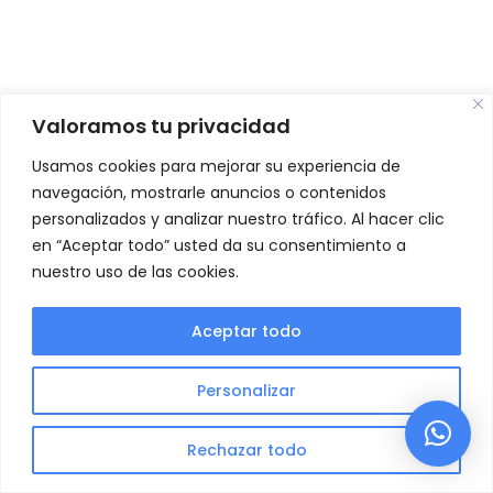
Valoramos tu privacidad
Usamos cookies para mejorar su experiencia de
navegación, mostrarle anuncios o contenidos
personalizados y analizar nuestro tráfico. Al hacer clic
en “Aceptar todo” usted da su consentimiento a
nuestro uso de las cookies.
Aceptar todo
Política de privacidad
Aviso Legal
Política de Cookies
Personalizar
Copyright © 2026 | Urbina Asesores
Rechazar todo