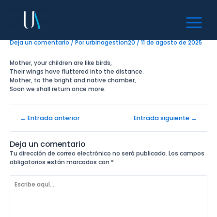
Mother your children are
Ir
Navegación
Main
al
de
like birds
Menu
contenido
entradas
Deja un comentario
/ Por
urbinagestion20
/
11 de agosto de 2025
Mother, your children are like birds,
Their wings have fluttered into the distance.
Mother, to the bright and native chamber,
Soon we shall return once more.
←
Entrada anterior
Entrada siguiente
→
Deja un comentario
Tu dirección de correo electrónico no será publicada.
Los campos
obligatorios están marcados con
*
Escribe
aquí...