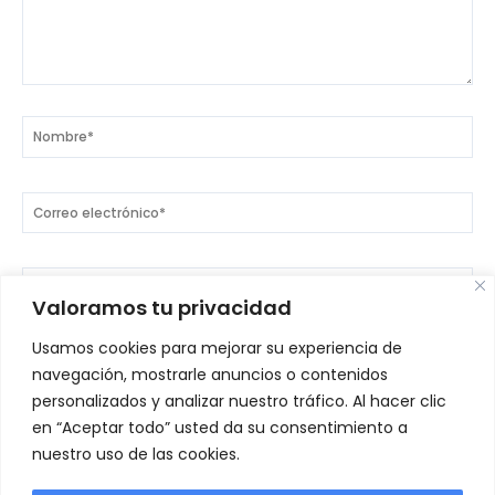
Nombre*
Correo
electrónico*
Web
Valoramos tu privacidad
Usamos cookies para mejorar su experiencia de
Guarda mi nombre, correo electrónico y web en este
navegación, mostrarle anuncios o contenidos
navegador para la próxima vez que comente.
personalizados y analizar nuestro tráfico. Al hacer clic
en “Aceptar todo” usted da su consentimiento a
nuestro uso de las cookies.