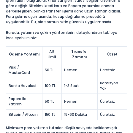
işlem alanı oluşturulur. Finansal işlem süresi seçilen alternatife
göre değişir. Nitekim, kredi kartı ve Papara yatırımları anında
gerçekleşirken, banka transferi işlemi daha uzun zaman alabilir.
Para çekme aşamasında, hesap doğrulama prosedürü
uygulanabilir. Bu, platformun rutin güvenlik uygulamasıdır.
Burada, yatırım ve çekim yöntemlerini detaylandıran tabloyu
inceleyebilirsiniz:
Alt
Transfer
Ödeme Yöntemi
Ücret
Limit
Zamanı
Visa /
50 TL
Hemen
Ücretsiz
MasterCard
Komisyon
Banka Havalesi
100 TL
1-3 Saat
Yok
Papara ile
50 TL
Hemen
Ücretsiz
Yatırım
Bitcoin / Altcoin
150 TL
15-60 Dakika
Ücretsiz
Minimum para yatırma tutarları düşük seviyede belirlenmiştir.