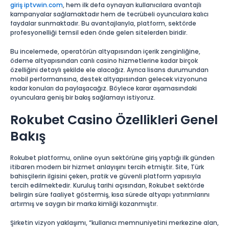
giriş iptvwin.com
, hem ilk defa oynayan kullanıcılara avantajlı
kampanyalar sağlamaktadır hem de tecrübeli oyunculara kalıcı
faydalar sunmaktadır. Bu avantajlarıyla, platform, sektörde
profesyonelliği temsil eden önde gelen sitelerden biridir.
Bu incelemede, operatörün altyapısından içerik zenginliğine,
ödeme altyapısından canlı casino hizmetlerine kadar birçok
özelliğini detaylı şekilde ele alacağız. Ayrıca lisans durumundan
mobil performansına, destek altyapısından gelecek vizyonuna
kadar konuları da paylaşacağız. Böylece karar aşamasındaki
oyunculara geniş bir bakış sağlamayı istiyoruz.
Rokubet Casino Özellikleri Genel
Bakış
Rokubet platformu, online oyun sektörüne giriş yaptığı ilk günden
itibaren modern bir hizmet anlayışını tercih etmiştir. Site, Türk
bahisçilerin ilgisini çeken, pratik ve güvenli platform yapısıyla
tercih edilmektedir. Kuruluş tarihi açısından, Rokubet sektörde
belirgin süre faaliyet göstermiş, kısa sürede altyapı yatırımlarını
artırmış ve saygın bir marka kimliği kazanmıştır.
Şirketin vizyon yaklaşımı, “kullanıcı memnuniyetini merkezine alan,