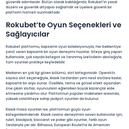
güvenlik adımlarıdır. Bütün olarak bakıldığında, Rokubet’in yasal
düzeni ve güvenlik altyapısı sağlamdır ve üyelere güvenli bir
platform hizmeti sunmaktadır.
Rokubet’te Oyun Seçenekleri ve
Sağlayıcılar
Rokubet platformu, kapsamlı oyun koleksiyonuyla, her beklentiye
yanıt veren kapsamlı bir oyun deneyimi hazırlar. Siteye giriş yapan
kullanıcılar, çok sayıda kategori ve tanınmış üreticilerin desteğiyle,
tüm oyunları pratikçe keşfedebilir.
Markanın en çok ilgi gören bölümü, slot kategorisidir. Operatör,
sayısız slot seçeneğiyle, klasik tarzlardan yeni nesil slotlara kadar,
kapsamlı bir arşiv sunar. Özellikle, tema ve görsel efekt açısından
öne çıkan slotlar, oyuncuların eğlenirken büyük kazançlar elde
etmesine yardımcı olur. Platformun popüler makineleri arasında,
yüksek volatiliteye sahip jackpot oyunları da bulunur.
Klasik masa oyunları ise, platformun güçlü oyun
kategorilerindendir. Klasik casino deneyimini seven kullanıcılar için,
rulet, blackjack, baccarat ve poker gibi oyunlar, farklı oyun
tarzlarıyla yer alır. Bilhassa, European Roulette ile American