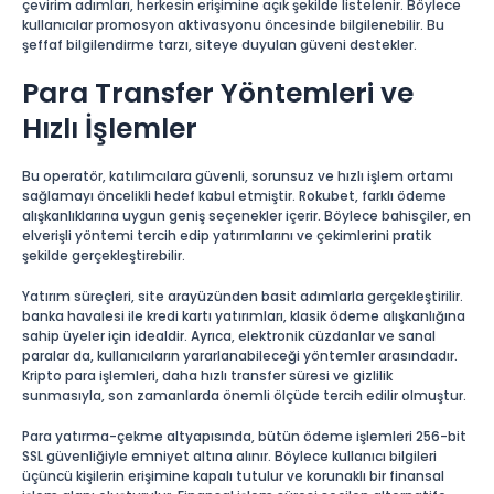
çevirim adımları, herkesin erişimine açık şekilde listelenir. Böylece
kullanıcılar promosyon aktivasyonu öncesinde bilgilenebilir. Bu
şeffaf bilgilendirme tarzı, siteye duyulan güveni destekler.
Para Transfer Yöntemleri ve
Hızlı İşlemler
Bu operatör, katılımcılara güvenli, sorunsuz ve hızlı işlem ortamı
sağlamayı öncelikli hedef kabul etmiştir. Rokubet, farklı ödeme
alışkanlıklarına uygun geniş seçenekler içerir. Böylece bahisçiler, en
elverişli yöntemi tercih edip yatırımlarını ve çekimlerini pratik
şekilde gerçekleştirebilir.
Yatırım süreçleri, site arayüzünden basit adımlarla gerçekleştirilir.
banka havalesi ile kredi kartı yatırımları, klasik ödeme alışkanlığına
sahip üyeler için idealdir. Ayrıca, elektronik cüzdanlar ve sanal
paralar da, kullanıcıların yararlanabileceği yöntemler arasındadır.
Kripto para işlemleri, daha hızlı transfer süresi ve gizlilik
sunmasıyla, son zamanlarda önemli ölçüde tercih edilir olmuştur.
Para yatırma-çekme altyapısında, bütün ödeme işlemleri 256-bit
SSL güvenliğiyle emniyet altına alınır. Böylece kullanıcı bilgileri
üçüncü kişilerin erişimine kapalı tutulur ve korunaklı bir finansal