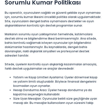
Sorumlu Kumar Politikası
Bu operatör, oyuncuların sağlıklı ve güvenli şekilde oyun oynaması
için, sorumlu kumar ilkesini öncelikli politika olarak uygulamaktadır.
Site, oyuncuların dengeli bahis oynamasını destekler ve oyun
alışkanlıklarının kontrolü için destek programları sunar.
Markanın sorumlu oyun yaklaşımının temelinde, katılımcılara
destek olma ve bilgilendirme ilkesi benimsenmiştir. Ana sitede,
bahis kontrolü sağlamak isteyen oyuncular için bilgilendirici
dokümanlar hazırlanmıştır. Bu kaynaklarda, dengeli bahis
davranışları, riskli alışkanlık sinyalleri ve profesyonel destek
adresleri tanıtılır.
Sitede, üyelerin kontrollü oyun alışkanlığı kazanmaları amacıyla,
farklı destek uygulamaları ve araçlar devrededir:
Yatırım ve Kayıp Limitleri Ayarlama: Üyeler dönemsel kayıp
ve yatırım limiti oluşturabilir. Böylece finansal dengelerini
bozmadan oyun oynarlar.
Hesap Dondurma Aracı: Üyeler hesap dondurma ya da
kapatma seçeneğini kullanabilir.
Süre Uyarı Mesajları: Oyuncular belirli süre geçtiğinde uyarı
mesajı alır. Bu mesajlar kullanıcıların oyun süresini takip