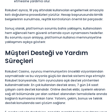
etmesine yardımcı olur.
Rokubet ayrıca, 18 yaş altındaki kullanıcıları engellemek amacıyla
katı doğrulama prosedürleri yürütür. Hesap başvurusunda kimlik
belgelerinin sunulması, reşitlik kontrolünün önemli bir parçasıdır.
Sonuç olarak, platformun sorumlu bahis yaklaşımı, kullanıcıların
hem eğlenceli hem güvenli ortamda oyun oynamasını hedefler.
Bu sorumlu oyun anlayışı, platformun kullanıcı memnuniyetine
yaklaşımını açıkça gösterir.
Müşteri Desteği ve Yardım
Süreçleri
Rokubet Casino, oyuncu memnuniyetini öncelikli vizyonlarından
saymaktadır ve bu vizyonla güçlü bir destek sistemi inşa etmiştir.
Rokubet bünyesinde, tüm oyunculara açık destek yöntemleri
kullanılmaktadır. En çok kullanılan destek aracı, 7 gün 24 saat
çalışan canlı destek kanalıdır. Online destek ekibi, üyelerin ekranın
sağ alt bölümünde yer alan sohbet alanından temsilcilerle anında
bağlantı kurmasına imkan tanır. Yatırım, çekim, bonus ve teknik
destek konularında seri çözüm sağlanır.