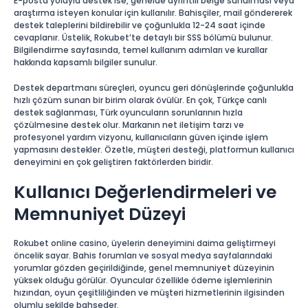
E-posta yoluyla destek ise, genelde ayrıntılı belge sunulması veya
araştırma isteyen konular için kullanılır. Bahisçiler, mail göndererek
destek taleplerini bildirebilir ve çoğunlukla 12-24 saat içinde
cevaplanır. Üstelik, Rokubet’te detaylı bir SSS bölümü bulunur.
Bilgilendirme sayfasında, temel kullanım adımları ve kurallar
hakkında kapsamlı bilgiler sunulur.
Destek departmanı süreçleri, oyuncu geri dönüşlerinde çoğunlukla
hızlı çözüm sunan bir birim olarak övülür. En çok, Türkçe canlı
destek sağlanması, Türk oyuncuların sorunlarının hızla
çözülmesine destek olur. Markanın net iletişim tarzı ve
profesyonel yardım vizyonu, kullanıcıların güven içinde işlem
yapmasını destekler. Özetle, müşteri desteği, platformun kullanıcı
deneyimini en çok geliştiren faktörlerden biridir.
Kullanıcı Değerlendirmeleri ve
Memnuniyet Düzeyi
Rokubet online casino, üyelerin deneyimini daima geliştirmeyi
öncelik sayar. Bahis forumları ve sosyal medya sayfalarındaki
yorumlar gözden geçirildiğinde, genel memnuniyet düzeyinin
yüksek olduğu görülür. Oyuncular özellikle ödeme işlemlerinin
hızından, oyun çeşitliliğinden ve müşteri hizmetlerinin ilgisinden
olumlu şekilde bahseder.