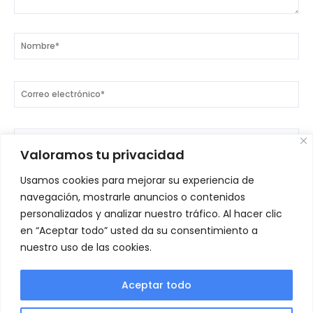
Nombre*
Correo
electrónico*
Web
Valoramos tu privacidad
Usamos cookies para mejorar su experiencia de
Guarda mi nombre, correo electrónico y web en este
navegación, mostrarle anuncios o contenidos
navegador para la próxima vez que comente.
personalizados y analizar nuestro tráfico. Al hacer clic
en “Aceptar todo” usted da su consentimiento a
nuestro uso de las cookies.
Aceptar todo
Política de privacidad
Aviso Legal