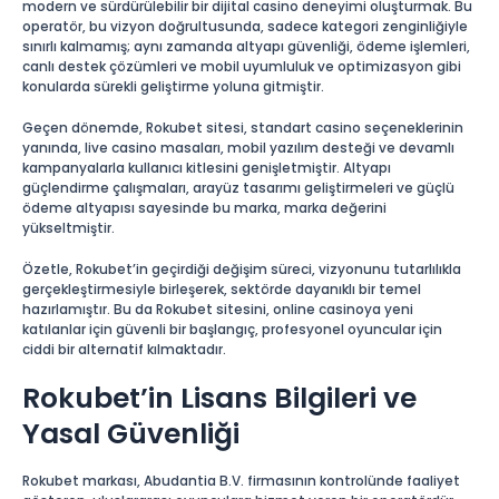
modern ve sürdürülebilir bir dijital casino deneyimi oluşturmak. Bu
operatör, bu vizyon doğrultusunda, sadece kategori zenginliğiyle
sınırlı kalmamış; aynı zamanda altyapı güvenliği, ödeme işlemleri,
canlı destek çözümleri ve mobil uyumluluk ve optimizasyon gibi
konularda sürekli geliştirme yoluna gitmiştir.
Geçen dönemde, Rokubet sitesi, standart casino seçeneklerinin
yanında, live casino masaları, mobil yazılım desteği ve devamlı
kampanyalarla kullanıcı kitlesini genişletmiştir. Altyapı
güçlendirme çalışmaları, arayüz tasarımı geliştirmeleri ve güçlü
ödeme altyapısı sayesinde bu marka, marka değerini
yükseltmiştir.
Özetle, Rokubet’in geçirdiği değişim süreci, vizyonunu tutarlılıkla
gerçekleştirmesiyle birleşerek, sektörde dayanıklı bir temel
hazırlamıştır. Bu da Rokubet sitesini, online casinoya yeni
katılanlar için güvenli bir başlangıç, profesyonel oyuncular için
ciddi bir alternatif kılmaktadır.
Rokubet’in Lisans Bilgileri ve
Yasal Güvenliği
Rokubet markası, Abudantia B.V. firmasının kontrolünde faaliyet