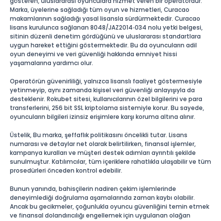
gösteren, uluslararası oyunculara hizmet veren bir operatördür.
Marka, üyelerine sağladığı tüm oyun ve hizmetleri, Curacao
makamlarının sağladığı yasal lisansla sürdürmektedir. Curacao
lisans kurulunca sağlanan 8048/JAZ2014‑034 nolu yetki belgesi,
sitinin düzenli denetim gördüğünü ve uluslararası standartlara
uygun hareket ettiğini göstermektedir. Bu da oyuncuların adil
oyun deneyimi ve veri güvenliği hakkında emniyet hissi
yaşamalarına yardımcı olur.
Operatörün güvenirliliği, yalnızca lisanslı faaliyet göstermesiyle
yetinmeyip, aynı zamanda kişisel veri güvenliği anlayışıyla da
desteklenir. Rokubet sitesi, kullanıcılarının özel bilgilerini ve para
transferlerini, 256 bit SSL kriptolama sistemiyle korur. Bu sayede,
oyuncuların bilgileri izinsiz erişimlere karşı koruma altına alınır.
Üstelik, Bu marka, şeffaflık politikasını öncelikli tutar. Lisans
numarası ve detaylar net olarak belirtilirken, finansal işlemler,
kampanya kuralları ve müşteri destek adımları ayrıntılı şekilde
sunulmuştur. Katılımcılar, tüm içeriklere rahatlıkla ulaşabilir ve tüm
prosedürleri önceden kontrol edebilir.
Bunun yanında, bahisçilerin nadiren çekim işlemlerinde
deneyimlediği doğrulama aşamalarında zaman kaybı olabilir.
Ancak bu gecikmeler, çoğunlukla oyuncu güvenliğini temin etmek
ve finansal dolandırıcılığı engellemek için uygulanan olağan