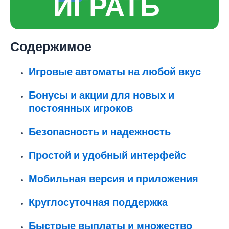
ИГРАТЬ
Содержимое
Игровые автоматы на любой вкус
Бонусы и акции для новых и
постоянных игроков
Безопасность и надежность
Простой и удобный интерфейс
Мобильная версия и приложения
Круглосуточная поддержка
Быстрые выплаты и множество