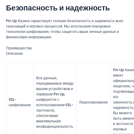
Безопасность и надежность
Pin Up Казино гарантирует полную безопасность и надежность всех
транзакций и игровых процессов. Мы используем передовые
технологии шифрования, чтобы защитить ваши личные данные и
финансовую информацию.
Преимущества
Описание
Pin Up Кази
имеет
Все данные,
официальн
передаваемые между
лицензию, ч
вашим устройством и
подтвержда
сервером Pin Up,
его
SSL-
шифруются с
Лицензирование
законность 
шифрование
использованием SSL-
надежность
протокола,
Вы можете
обеспечивая
быть увере
максимальную
в честности
конфиденциальность.
игровых