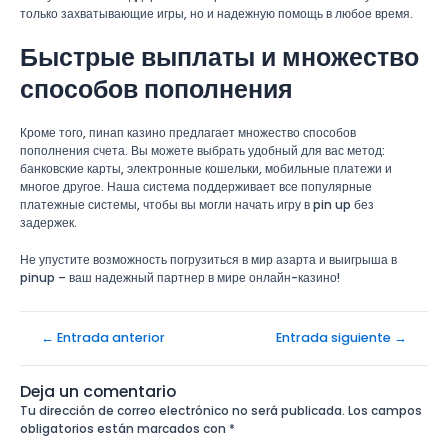
только захватывающие игры, но и надежную помощь в любое время.
Быстрые выплаты и множество
способов пополнения
Кроме того, пинап казино предлагает множество способов
пополнения счета. Вы можете выбрать удобный для вас метод:
банковские карты, электронные кошельки, мобильные платежи и
многое другое. Наша система поддерживает все популярные
платежные системы, чтобы вы могли начать игру в pin up без
задержек.
Не упустите возможность погрузиться в мир азарта и выигрыша в
pinup – ваш надежный партнер в мире онлайн-казино!
←
Entrada anterior
Entrada siguiente
→
Deja un comentario
Tu dirección de correo electrónico no será publicada.
Los campos
obligatorios están marcados con
*