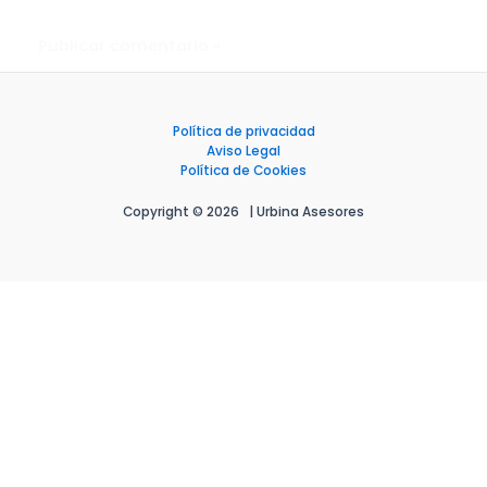
Política de privacidad
Aviso Legal
Política de Cookies
Copyright © 2026 | Urbina Asesores