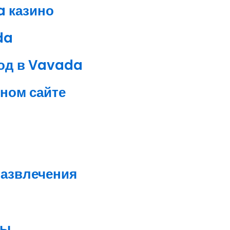
 казино
da
ход в Vavada
ном сайте
развлечения
ры