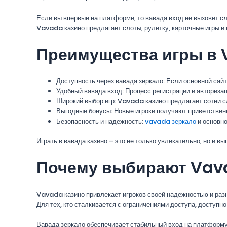
Если вы впервые на платформе, то вавада вход не вызовет сл
Vavada казино предлагает слоты, рулетку, карточные игры и
Преимущества игры в
Доступность через вавада зеркало: Если основной сайт
Удобный вавада вход: Процесс регистрации и авторизац
Широкий выбор игр: Vavada казино предлагает сотни сл
Выгодные бонусы: Новые игроки получают приветственн
Безопасность и надежность:
vavada зеркало
и основно
Играть в вавада казино – это не только увлекательно, но и 
Почему выбирают Vav
Vavada казино привлекает игроков своей надежностью и разн
Для тех, кто сталкивается с ограничениями доступа, доступ
Вавада зеркало обеспечивает стабильный вход на платформу,