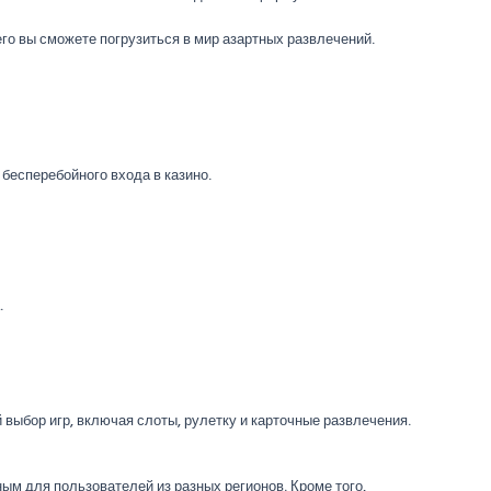
его вы сможете погрузиться в мир азартных развлечений.
бесперебойного входа в казино.
.
ыбор игр, включая слоты, рулетку и карточные развлечения.
ым для пользователей из разных регионов. Кроме того,