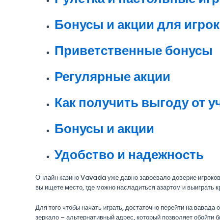
Бонусы и акции для игро
Приветственные бонусы
Регулярные акции
Как получить выгоду от у
Бонусы и акции
Удобство и надежность
Онлайн казино Vavada уже давно завоевало доверие игроков п
вы ищете место, где можно насладиться азартом и выиграть кр
Для того чтобы начать играть, достаточно перейти на вавада
зеркало – альтернативный адрес, который позволяет обойти б