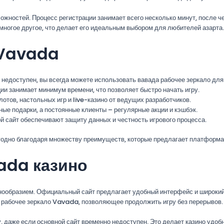
ожностей. Процесс регистрации занимает всего несколько минут, после ч
 многое другое, что делает его идеальным выбором для любителей азарта.
 Vavada
 недоступен, вы всегда можете использовать вавада рабочее зеркало для 
ии занимает минимум времени, что позволяет быстро начать игру.
отов, настольных игр и live-казино от ведущих разработчиков.
ые подарки, а постоянные клиенты – регулярные акции и кэшбэк.
й сайт обеспечивают защиту данных и честность игрового процесса.
выгодно благодаря множеству преимуществ, которые предлагает платформа
ada казино
ообразием. Официальный сайт предлагает удобный интерфейс и широкий в
но рабочее зеркало Vavada, позволяющее продолжить игру без перерывов.
 даже если основной сайт временно недоступен. Это делает казино удобн