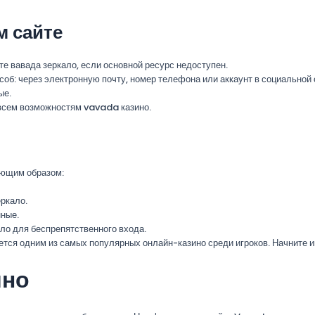
м сайте
е вавада зеркало, если основной ресурс недоступен.
об: через электронную почту, номер телефона или аккаунт в социальной 
ые.
 всем возможностям vavada казино.
ующим образом:
ркало.
нные.
ало для беспрепятственного входа.
ается одним из самых популярных онлайн-казино среди игроков. Начните 
ино