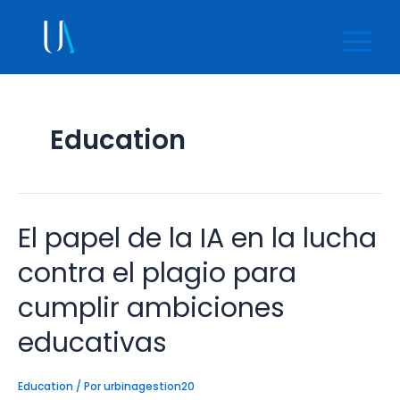
Ir
Main
al
Menu
contenido
Education
El papel de la IA en la lucha
El
papel
de
contra el plagio para
la
IA
cumplir ambiciones
en
la
educativas
lucha
contra
el
Education
/ Por
urbinagestion20
plagio