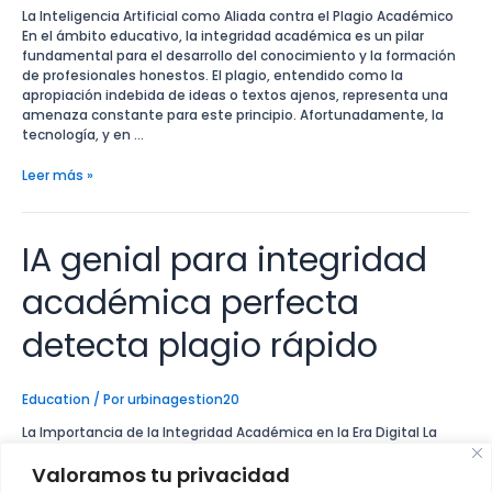
para
La Inteligencia Artificial como Aliada contra el Plagio Académico
cumplir
En el ámbito educativo, la integridad académica es un pilar
ambiciones
fundamental para el desarrollo del conocimiento y la formación
educativas
de profesionales honestos. El plagio, entendido como la
apropiación indebida de ideas o textos ajenos, representa una
amenaza constante para este principio. Afortunadamente, la
tecnología, y en …
Leer más »
IA genial para integridad
IA
genial
para
académica perfecta
integridad
académica
detecta plagio rápido
perfecta
detecta
plagio
Education
/ Por
urbinagestion20
rápido
La Importancia de la Integridad Académica en la Era Digital La
integridad académica es el pilar fundamental sobre el cual se
Valoramos tu privacidad
construye el conocimiento y se valora la educación. En un mundo