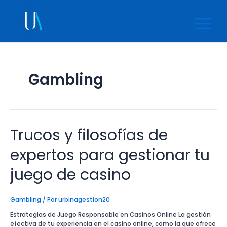
Ir
Paginación
Main
al
de
Menu
contenido
entradas
Gambling
Trucos y filosofías de
Trucos
y
filosofías
expertos para gestionar tu
de
expertos
juego de casino
para
gestionar
tu
Gambling
/ Por
urbinagestion20
juego
de
Estrategias de Juego Responsable en Casinos Online La gestión
casino
efectiva de tu experiencia en el casino online, como la que ofrece