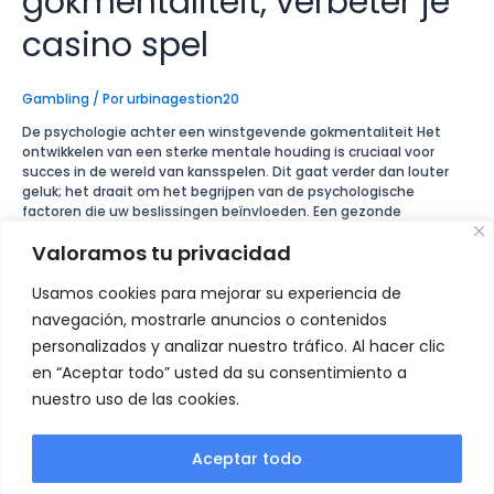
gokmentaliteit, verbeter je
gokmentaliteit,
verbeter
casino spel
je
casino
spel
Gambling
/ Por
urbinagestion20
De psychologie achter een winstgevende gokmentaliteit Het
ontwikkelen van een sterke mentale houding is cruciaal voor
succes in de wereld van kansspelen. Dit gaat verder dan louter
geluk; het draait om het begrijpen van de psychologische
factoren die uw beslissingen beïnvloeden. Een gezonde
gokmentaliteit stelt u in staat om rationele keuzes te maken,
Valoramos tu privacidad
zelfs onder …
Usamos cookies para mejorar su experiencia de
Leer más »
navegación, mostrarle anuncios o contenidos
personalizados y analizar nuestro tráfico. Al hacer clic
1
2
…
142
Página siguiente
→
en “Aceptar todo” usted da su consentimiento a
nuestro uso de las cookies.
Aceptar todo
Política de privacidad
Aviso Legal