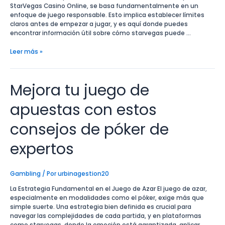
StarVegas Casino Online, se basa fundamentalmente en un
enfoque de juego responsable. Esto implica establecer límites
claros antes de empezar a jugar, y es aquí donde puedes
encontrar información útil sobre cómo starvegas puede …
Leer más »
Mejora tu juego de
Mejora
tu
juego
apuestas con estos
de
apuestas
consejos de póker de
con
estos
expertos
consejos
de
póker
Gambling
/ Por
urbinagestion20
de
expertos
La Estrategia Fundamental en el Juego de Azar El juego de azar,
especialmente en modalidades como el póker, exige más que
simple suerte. Una estrategia bien definida es crucial para
navegar las complejidades de cada partida, y en plataformas