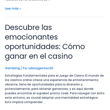
Leer más »
Descubre las
Descubre
las
emocionantes
emocionantes
oportunidades:
Cómo
oportunidades: Cómo
ganar
en
ganar en el casino
el
casino
Gambling
/ Por
urbinagestion20
Estrategias Fundamentales para el Juego de Casino El mundo de
los casinos online ofrece una experiencia de entretenimiento
vibrante, llena de oportunidades para la diversión y,
potencialmente, para obtener ganancias, y es aquí donde
puedes encontrar el supabet promo code. Para navegar con éxito
este entorno, es crucial adoptar una mentalidad estratégica.
Esto implica comprender …