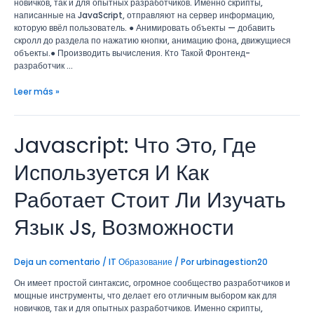
новичков, так и для опытных разработчиков. Именно скрипты,
написанные на JavaScript, отправляют на сервер информацию,
которую ввёл пользователь. ● Анимировать объекты — добавить
скролл до раздела по нажатию кнопки, анимацию фона, движущиеся
объекты.● Производить вычисления. Кто Такой Фронтенд-
разработчик …
Leer más »
Javascript: Что Это, Где
Javascript:
Что
Это,
Используется И Как
Где
Используется
Работает Стоит Ли Изучать
И
Как
Язык Js, Возможности
Работает
Стоит
Ли
Deja un comentario
/
IT Образование
/ Por
urbinagestion20
Изучать
Язык
Он имеет простой синтаксис, огромное сообщество разработчиков и
Js,
мощные инструменты, что делает его отличным выбором как для
Возможности
новичков, так и для опытных разработчиков. Именно скрипты,