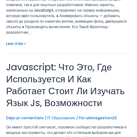
Возможности
новичков, так и для опытных разработчиков. Именно скрипты,
написанные на JavaScript, отправляют на сервер информацию,
которую ввёл пользователь. ● Анимировать объекты — добавить
скролл до раздела по нажатию кнопки, анимацию фона, движущиеся
объекты.● Производить вычисления. Кто Такой Фронтенд-
разработчик …
Leer más »
Javascript: Что Это, Где
Javascript:
Что
Это,
Используется И Как
Где
Используется
Работает Стоит Ли Изучать
И
Как
Язык Js, Возможности
Работает
Стоит
Ли
Deja un comentario
/
IT Образование
/ Por
urbinagestion20
Изучать
Язык
Он имеет простой синтаксис, огромное сообщество разработчиков и
Js,
мощные инструменты, что делает его отличным выбором как для
Возможности