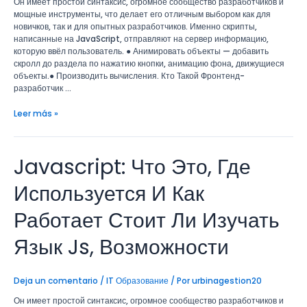
Он имеет простой синтаксис, огромное сообщество разработчиков и
Js,
мощные инструменты, что делает его отличным выбором как для
Возможности
новичков, так и для опытных разработчиков. Именно скрипты,
написанные на JavaScript, отправляют на сервер информацию,
которую ввёл пользователь. ● Анимировать объекты — добавить
скролл до раздела по нажатию кнопки, анимацию фона, движущиеся
объекты.● Производить вычисления. Кто Такой Фронтенд-
разработчик …
Leer más »
Javascript: Что Это, Где
Javascript:
Что
Это,
Используется И Как
Где
Используется
Работает Стоит Ли Изучать
И
Как
Язык Js, Возможности
Работает
Стоит
Ли
Deja un comentario
/
IT Образование
/ Por
urbinagestion20
Изучать
Язык
Он имеет простой синтаксис, огромное сообщество разработчиков и
Js,