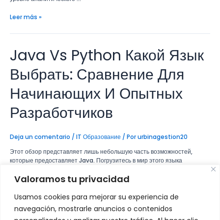
Leer más »
Java Vs Python Какой Язык
Java
Vs
Python
Выбрать: Сравнение Для
Какой
Язык
Начинающих И Опытных
Выбрать:
Сравнение
Разработчиков
Для
Начинающих
И
Deja un comentario
/
IT Образование
/ Por
urbinagestion20
Опытных
Разработчиков
Этот обзор представляет лишь небольшую часть возможностей,
которые предоставляет Java. Погрузитесь в мир этого языка
программирования, чтобы раскрыть его полный потенциал. Сделав
Valoramos tu privacidad
выбор в пользу Java, 8-9 из 10 проектов, над которыми вам предстоит
работать, уже готовые. Это большие (иногда даже огромные) проекты
Usamos cookies para mejorar su experiencia de
со сложной бизнес-логикой и с большим количеством интеграций.
Стоит учесть, что написанный …
navegación, mostrarle anuncios o contenidos