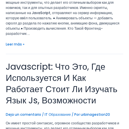
мощные инструменты, что делает его отличным выбором как для
Возможности
новичков, так и для опытных разработчиков. Именно скрипты,
написанные на JavaScript, отправляют на сервер информацию,
которую ввёл пользователь. ● Анимировать объекты — добавить
скролл до раздела по нажатию кнопки, анимацию фона, движущиеся
объекты.● Производить вычисления. Кто Такой Фронтенд-
разработчик …
Leer más »
Javascript: Что Это, Где
Javascript:
Что
Это,
Используется И Как
Где
Используется
Работает Стоит Ли Изучать
И
Как
Язык Js, Возможности
Работает
Стоит
Ли
Deja un comentario
/
IT Образование
/ Por
urbinagestion20
Изучать
Язык
Он имеет простой синтаксис, огромное сообщество разработчиков и
Js,
мощные инструменты, что делает его отличным выбором как для