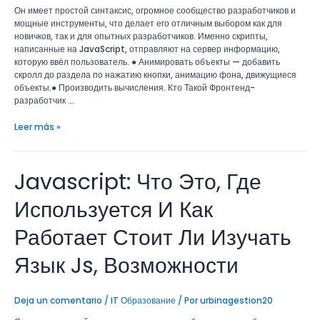
Язык
Он имеет простой синтаксис, огромное сообщество разработчиков и
Js,
мощные инструменты, что делает его отличным выбором как для
Возможности
новичков, так и для опытных разработчиков. Именно скрипты,
написанные на JavaScript, отправляют на сервер информацию,
которую ввёл пользователь. ● Анимировать объекты — добавить
скролл до раздела по нажатию кнопки, анимацию фона, движущиеся
объекты.● Производить вычисления. Кто Такой Фронтенд-
разработчик …
Leer más »
Javascript: Что Это, Где
Javascript:
Что
Это,
Используется И Как
Где
Используется
Работает Стоит Ли Изучать
И
Как
Язык Js, Возможности
Работает
Стоит
Ли
Deja un comentario
/
IT Образование
/ Por
urbinagestion20
Изучать
Язык