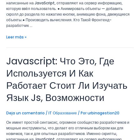
написанные на JavaScript, отправляют на сервер информацию,
которую ввёл пользователь. ● Анимировать объекты — добавить
скролл до раздела по нажатию кнопки, анимацию фона, движущиеся
объекты.● Производить вычисления. Кто Такой Фронтенд-
разработчик …
Leer más »
Javascript: Что Это, Где
Javascript:
Что
Это,
Используется И Как
Где
Используется
Работает Стоит Ли Изучать
И
Как
Язык Js, Возможности
Работает
Стоит
Ли
Deja un comentario
/
IT Образование
/ Por
urbinagestion20
Изучать
Язык
Он имеет простой синтаксис, огромное сообщество разработчиков и
Js,
мощные инструменты, что делает его отличным выбором как для
Возможности
новичков, так и для опытных разработчиков. Именно скрипты,
написанные на JavaScript, отправляют на сервер информацию,