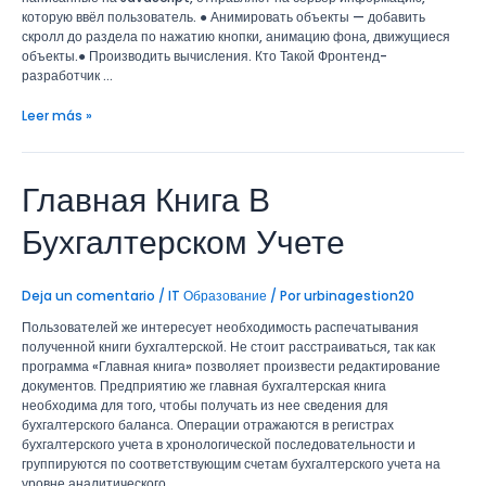
которую ввёл пользователь. ● Анимировать объекты — добавить
скролл до раздела по нажатию кнопки, анимацию фона, движущиеся
объекты.● Производить вычисления. Кто Такой Фронтенд-
разработчик …
Leer más »
Главная Книга В
Главная
Книга
В
Бухгалтерском Учете
Бухгалтерском
Учете
Deja un comentario
/
IT Образование
/ Por
urbinagestion20
Пользователей же интересует необходимость распечатывания
полученной книги бухгалтерской. Не стоит расстраиваться, так как
программа «Главная книга» позволяет произвести редактирование
документов. Предприятию же главная бухгалтерская книга
необходима для того, чтобы получать из нее сведения для
бухгалтерского баланса. Операции отражаются в регистрах
бухгалтерского учета в хронологической последовательности и
группируются по соответствующим счетам бухгалтерского учета на
уровне аналитического …