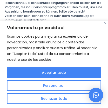
lassen könnt. Bei den Bonusbedingungen handelt es sich um die
Vorgaben, die ihr für ein Bonusprogramm erfüllen müsst, um eine
Auszahlung beantragen zu können. Sollte etwas nicht
verständlich sein, dann könnt ihr euch beim Kundensupport
informieren. Zusätzlich gibt …
Valoramos tu privacidad
Leer más »
Usamos cookies para mejorar su experiencia de
navegación, mostrarle anuncios o contenidos
personalizados y analizar nuestro tráfico. Al hacer clic
en “Aceptar todo” usted da su consentimiento a
nuestro uso de las cookies.
Aceptar todo
Política de privacidad
Aviso Legal
Política de Cookies
Personalizar
Copyright © 2026 | Urbina Asesores
Rechazar todo