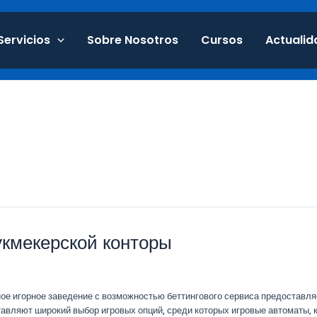
Servicios
Sobre Nosotros
Cursos
Actualid
укмекерской конторы
ое игорное заведение с возможностью беттингового сервиса предоставля
авляют широкий выбор игровых опций, среди которых игровые автоматы, к