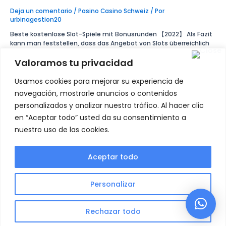
Wunderino
Deja un comentario
/
Pasino Casino Schweiz
/ Por
de
urbinagestion20
Beste kostenlose Slot-Spiele mit Bonusrunden 【2022】 Als Fazit
kann man feststellen, dass das Angebot von Slots überreichlich
ist, und für jeden Spieler Geschmack etwas wirklich Gutes zu
Valoramos tu privacidad
bieten hat. Jeder kann entscheiden, welcher Slot Typ und welche
besonderen Merkmale ihm am besten gefallen. Wer noch keinen
der angebotenen Zahlungsanbieter hat, kann meistens direkt im
Usamos cookies para mejorar su experiencia de
Casino …
navegación, mostrarle anuncios o contenidos
personalizados y analizar nuestro tráfico. Al hacer clic
Leer más »
en “Aceptar todo” usted da su consentimiento a
nuestro uso de las cookies.
Aceptar todo
Política de privacidad
Aviso Legal
Política de Cookies
Personalizar
Copyright © 2026 | Urbina Asesores
Rechazar todo