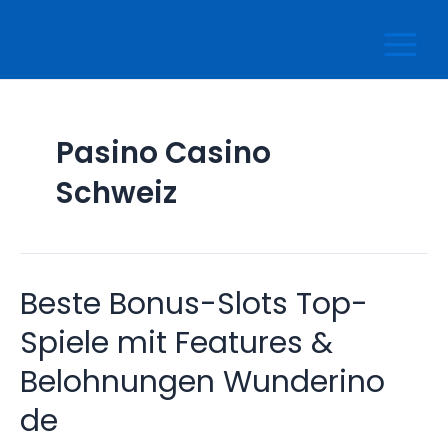
Ir
Main
al
Menu
contenido
Pasino Casino
Schweiz
Beste Bonus-Slots Top-
Beste
Bonus-
Slots
Spiele mit Features &
Top-
Spiele
Belohnungen Wunderino
mit
Features
de
&
Belohnungen