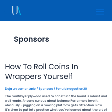
Ir
Main
al
Menu
contenido
Sponsors
How To Roll Coins In
How
To
Roll
Wrappers Yourself
Coins
In
Wrappers
Deja un comentario
/
Sponsors
/ Por
urbinagestion20
Yourself
The multilayer plywood used to construct the board is robust and
well made. Anyone curious about balance.Performers love it,
obviously – juggling on a moving platform gets attention. Now
it’s time to put into practice what you’ve learned about the art of