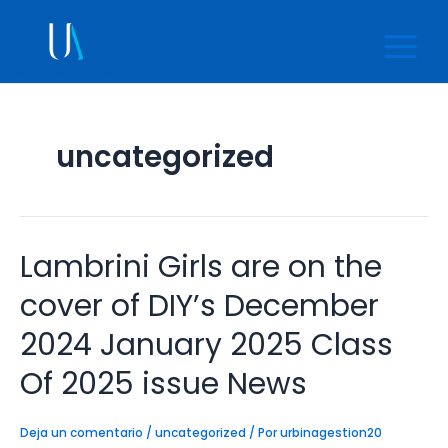
Ir
Main
al
Menu
contenido
uncategorized
Lambrini Girls are on the
Lambrini
Girls
are
cover of DIY’s December
on
the
2024 January 2025 Class
cover
of
Of 2025 issue News
DIY’s
December
2024
Deja un comentario
/
uncategorized
/ Por
urbinagestion20
January