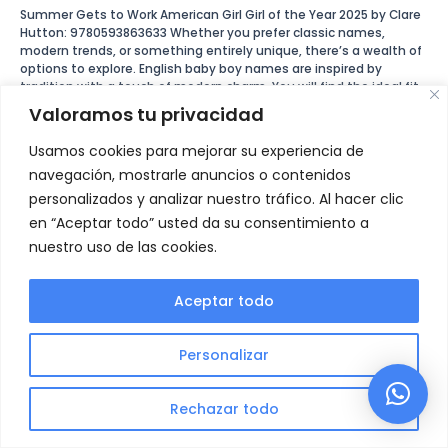
2025
Summer Gets to Work American Girl Girl of the Year 2025 by Clare
Class
Hutton: 9780593863633 Whether you prefer classic names,
Of
modern trends, or something entirely unique, there’s a wealth of
2025
options to explore. English baby boy names are inspired by
issue
tradition with a touch of modern charm. You will find the ideal fit
News
for your …
Valoramos tu privacidad
Leer más »
Usamos cookies para mejorar su experiencia de
navegación, mostrarle anuncios o contenidos
personalizados y analizar nuestro tráfico. Al hacer clic
en “Aceptar todo” usted da su consentimiento a
nuestro uso de las cookies.
Aceptar todo
Política de privacidad
Aviso Legal
Política de Cookies
Personalizar
Copyright © 2026 | Urbina Asesores
Rechazar todo