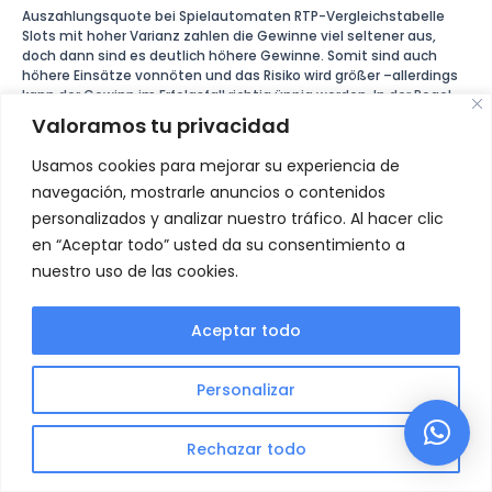
Glücksspiels
Auszahlungsquote bei Spielautomaten RTP-Vergleichstabelle
Slots mit hoher Varianz zahlen die Gewinne viel seltener aus,
doch dann sind es deutlich höhere Gewinne. Somit sind auch
höhere Einsätze vonnöten und das Risiko wird größer –allerdings
kann der Gewinn im Erfolgsfall richtig üppig werden. In der Regel
gibt es für jedes Casinospiel – etwa einen Spielautomaten –
Valoramos tu privacidad
einen eigenen …
Usamos cookies para mejorar su experiencia de
Leer más »
navegación, mostrarle anuncios o contenidos
personalizados y analizar nuestro tráfico. Al hacer clic
en “Aceptar todo” usted da su consentimiento a
nuestro uso de las cookies.
Aceptar todo
Política de privacidad
Aviso Legal
Política de Cookies
Personalizar
Copyright © 2026 | Urbina Asesores
Rechazar todo