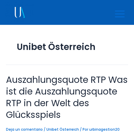
Ir
Main
al
Menu
contenido
Unibet Österreich
Auszahlungsquote RTP Was
Auszahlungsquote
RTP
Was
ist die Auszahlungsquote
ist
die
RTP in der Welt des
Auszahlungsquote
RTP
Glücksspiels
in
der
Welt
Deja un comentario
/
Unibet Österreich
/ Por
urbinagestion20
des