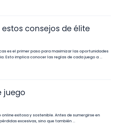
estos consejos de élite
icas es el primer paso para maximizar las oportunidades
a. Esto implica conocer las reglas de cada juego a …
e juego
 online exitosa y sostenible. Antes de sumergirse en
 pérdidas excesivas, sino que también …