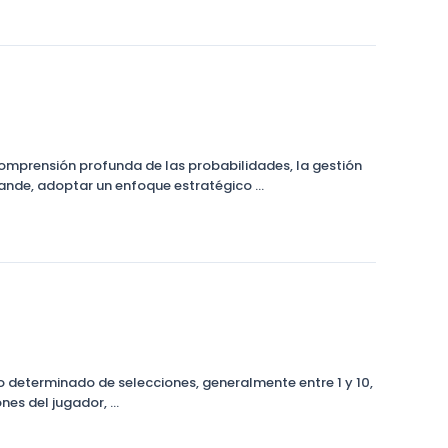
comprensión profunda de las probabilidades, la gestión
 grande, adoptar un enfoque estratégico …
 determinado de selecciones, generalmente entre 1 y 10,
nes del jugador, …