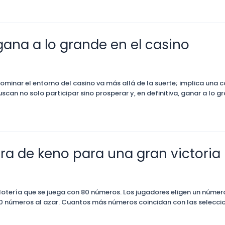
gana a lo grande en el casino
ominar el entorno del casino va más allá de la suerte; implica una 
scan no solo participar sino prosperar y, en definitiva, ganar a lo
ra de keno para una gran victoria
otería que se juega con 80 números. Los jugadores eligen un número
 20 números al azar. Cuantos más números coincidan con las seleccio