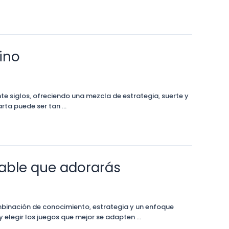
ino
e siglos, ofreciendo una mezcla de estrategia, suerte y
arta puede ser tan …
table que adorarás
mbinación de conocimiento, estrategia y un enfoque
y elegir los juegos que mejor se adapten …