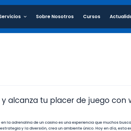
Servicios
Sobre Nosotros
Cursos
Actualid
o y alcanza tu placer de juego con
en la adrenalina de un casino es una experiencia que muchos buscan
estrategia y la diversión, crea un ambiente único. Hoy en día, esta e