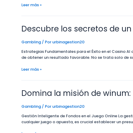
del
Leer más »
juego
rentable
que
Descubre
Descubre los secretos de un 
adorarás
los
secretos
Gambling
/ Por
urbinagestion20
de
un
Estrategias Fundamentales para el Éxito en el Casino Al
winum
de obtener un resultado favorable. No se trata solo de 
victorioso
en
Leer más »
el
casino
con
Domina
Domina la misión de winum: 
estos
la
consejos
misión
de
Gambling
/ Por
urbinagestion20
de
élite
winum:
Gestión Inteligente de Fondos en el Juego Online La gest
tácticas
cualquier juego o apuesta, es crucial establecer un pres
avanzadas
de